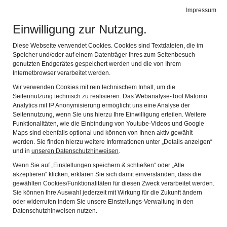
Impressum
de
en
fr
it
Leichte Sprache
Gebärdensprache
Einwilligung zur Nutzung.
Limeseum
Navig
Diese Webseite verwendet Cookies. Cookies sind Textdateien, die im
Ruffenhofen
Speicher und/oder auf einem Datenträger Ihres zum Seitenbesuch
genutzten Endgerätes gespeichert werden und die von Ihrem
Internetbrowser verarbeitet werden.
AUGUST 2025
Wir verwenden Cookies mit rein technischem Inhalt, um die
Seitennutzung technisch zu realisieren. Das Webanalyse-Tool Matomo
Analytics mit IP Anonymisierung ermöglicht uns eine Analyse der
FUND UND BEFUND DES MONATS - ACHSNAGEL UND
Seitennutzung, wenn Sie uns hierzu Ihre Einwilligung erteilen. Weitere
RÖMERSTRASSE
Funktionalitäten, wie die Einbindung von Youtube-Videos und Google
Maps sind ebenfalls optional und können von Ihnen aktiv gewählt
werden. Sie finden hierzu weitere Informationen unter „Details anzeigen“
und in
unseren Datenschutzhinweisen
.
Wenn Sie auf „Einstellungen speichern & schließen“ oder „Alle
akzeptieren“ klicken, erklären Sie sich damit einverstanden, dass die
gewählten Cookies/Funktionalitäten für diesen Zweck verarbeitet werden.
Sie können Ihre Auswahl jederzeit mit Wirkung für die Zukunft ändern
oder widerrufen indem Sie unsere Einstellungs-Verwaltung in den
Datenschutzhinweisen nutzen.