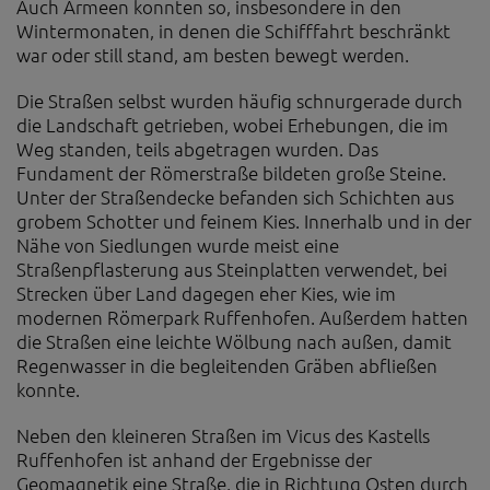
Auch Armeen konnten so, insbesondere in den
Diese Website nutzt Matomo Analytics für die Auswertung der
Seitenaufrufe als Statistik. Die hierdurch gespeicherten Daten werden
Wintermonaten, in denen die Schifffahrt beschränkt
ausschließlich auf unseren eigenen Servern gespeichert. Eine
war oder still stand, am besten bewegt werden.
Übertragung an Dritte erfolgt nicht. Wir verwenden die Funktion
AnonymizeIP zur Anonymisierung Ihrer IP-Adresse, so dass diese gekürzt
Die Straßen selbst wurden häufig schnurgerade durch
wird und nicht mehr Ihrem Besuch auf unserer Internetseite zugeordnet
die Landschaft getrieben, wobei Erhebungen, die im
werden kann.
Weg standen, teils abgetragen wurden. Das
YouTube / Vimeo
Fundament der Römerstraße bildeten große Steine.
Unter der Straßendecke befanden sich Schichten aus
Videos werden über die Plattformen YouTube oder Vimeo eingebunden.
Wir nutzen YouTube im erweiterten Datenschutzmodus. Dieser Modus
grobem Schotter und feinem Kies. Innerhalb und in der
bewirkt laut YouTube, dass YouTube keine Informationen über die
Nähe von Siedlungen wurde meist eine
Besucher auf dieser Website speichert, bevor diese sich das Video
Straßenpflasterung aus Steinplatten verwendet, bei
ansehen.
Strecken über Land dagegen eher Kies, wie im
modernen Römerpark Ruffenhofen. Außerdem hatten
Eingebundene Inhalte
die Straßen eine leichte Wölbung nach außen, damit
Optional sind externe Inhalte auf den Seiten dieser Website
Regenwasser in die begleitenden Gräben abfließen
eingebunden. Das können Kartendienste wie z.B. Google Maps sein
konnte.
oder auch Anwendungen einer externen Website.
Neben den kleineren Straßen im Vicus des Kastells
Ruffenhofen ist anhand der Ergebnisse der
Geomagnetik eine Straße, die in Richtung Osten durch