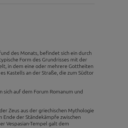
erten
esucher auf dieser
wie z.B. Google Maps
und des Monats, befindet sich ein durch
 typische Form des Grundrisses mit der
elt, in dem eine oder mehrere Gottheiten
s Kastells an der Straße, die zum Südtor
en sich auf dem Forum Romanum und
der Zeus aus der griechischen Mythologie
dem Ende der Ständekämpfe zwischen
 Der Vespasian-Tempel galt dem