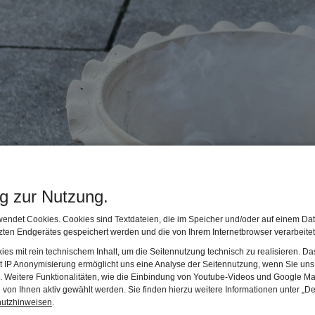
ng zur Nutzung.
endet Cookies. Cookies sind Textdateien, die im Speicher und/oder auf einem Dat
ten Endgerätes gespeichert werden und die von Ihrem Internetbrowser verarbeite
es mit rein technischem Inhalt, um die Seitennutzung technisch zu realisieren. 
t IP Anonymisierung ermöglicht uns eine Analyse der Seitennutzung, wenn Sie uns 
en. Weitere Funktionalitäten, wie die Einbindung von Youtube-Videos und Google Ma
von Ihnen aktiv gewählt werden. Sie finden hierzu weitere Informationen unter „De
hutzhinweisen
.