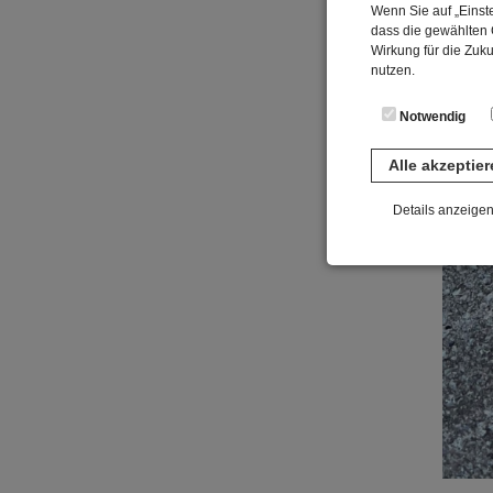
Wenn Sie auf „Einste
dass die gewählten C
Wirkung für die Zuk
nutzen.
Notwendig
Alle akzeptie
Details anzeige
Notwendig
Diese Cookies sind 
gespeichert. Ledigli
Statistik
Diese Website nutzt 
werden ausschließli
die Funktion Anonym
auf unserer Interne
YouTube / Vi