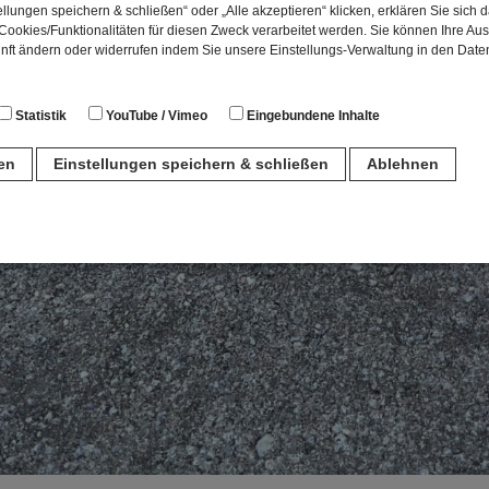
llungen speichern & schließen“ oder „Alle akzeptieren“ klicken, erklären Sie sich 
ookies/Funktionalitäten für diesen Zweck verarbeitet werden. Sie können Ihre Aus
unft ändern oder widerrufen indem Sie unsere Einstellungs-Verwaltung in den Dat
Statistik
YouTube / Vimeo
Eingebundene Inhalte
ren
Einstellungen speichern & schließen
Ablehnen
n
für den Betrieb der Seite unbedingt notwendig. Hierbei werden keinerlei person
ch eine anonyme Session-ID wird hinterlegt.
Matomo Analytics für die Auswertung der Seitenaufrufe als Statistik. Die hierdurch
ch auf unseren eigenen Servern gespeichert. Eine Übertragung an Dritte erfolgt ni
izeIP zur Anonymisierung Ihrer IP-Adresse, so dass diese gekürzt wird und nicht
tseite zugeordnet werden kann.
meo