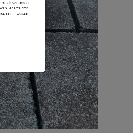
damit einverstanden,
wahl jederzeit mit
enschutzhinweisen
enbezogenen Daten
 gespeicherten Daten
cht. Wir verwenden
 mehr Ihrem Besuch