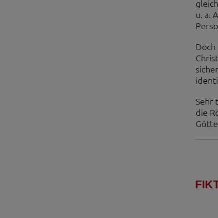
gleic
u. a.
Perso
Doch 
Chris
siche
identi
Sehr 
die R
Götte
FIK