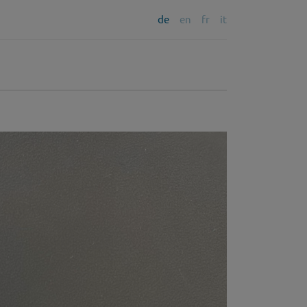
de
en
fr
it