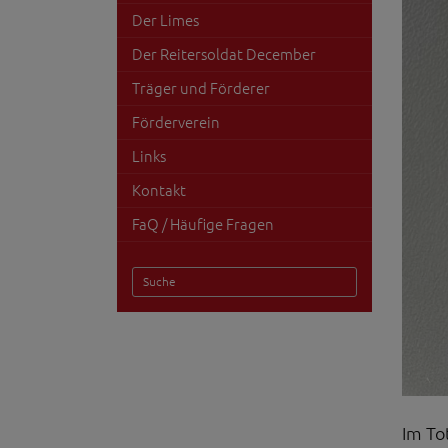
Der Limes
Der Reitersoldat December
Träger und Förderer
Förderverein
Links
Kontakt
FaQ / Häufige Fragen
Im To