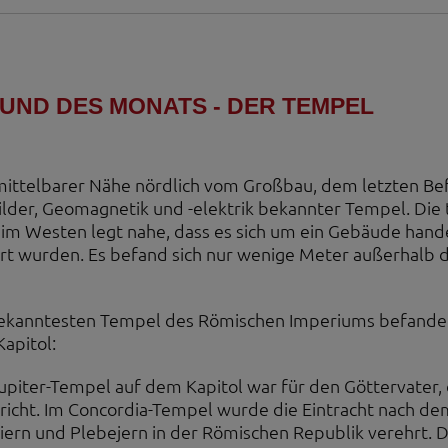
 die Plattformen YouTube oder Vimeo eingebunden. Wir nutzen YouTube im erweit
ieser Modus bewirkt laut YouTube, dass YouTube keine Informationen über die B
bevor diese sich das Video ansehen.
 Inhalte
UND DES MONATS - DER TEMPEL
ne Inhalte auf den Seiten dieser Website eingebunden. Das können Kartendienste 
endungen einer externen Website.
mittelbarer Nähe nördlich vom Großbau, dem letzten Bef
ilder, Geomagnetik und -elektrik bekannter Tempel. Die
 im Westen legt nahe, dass es sich um ein Gebäude hand
rt wurden. Es befand sich nur wenige Meter außerhalb de
ekanntesten Tempel des Römischen Imperiums befand
apitol:
upiter-Tempel auf dem Kapitol war für den Göttervater, 
richt. Im Concordia-Tempel wurde die Eintracht nach 
ziern und Plebejern in der Römischen Republik verehrt.