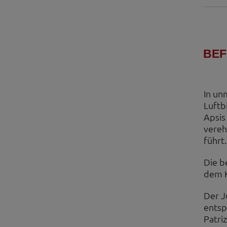
Videos werden über
Datenschutzmodus. D
Website speichert, 
Eingebundene
BEF
Optional sind exter
sein oder auch Anw
In un
Luftb
Apsis
vereh
führt.
Die b
dem K
Der J
entsp
Patri