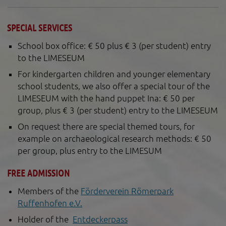
SPECIAL SERVICES
School box office: € 50 plus € 3 (per student) entry
to the LIMESEUM
For kindergarten children and younger elementary
school students, we also offer a special tour of the
LIMESEUM with the hand puppet Ina: € 50 per
group, plus € 3 (per student) entry to the LIMESEUM
On request there are special themed tours, for
example on archaeological research methods: € 50
per group, plus entry to the LIMESUM
FREE ADMISSION
Members of the
Förderverein Römerpark
Ruffenhofen e.V.
Holder of the
Entdeckerpass