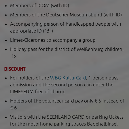
Members of ICOM (with ID)
Members of the Deutscher Museumsbund (with ID)
Accompanying person of handicapped people with
appropriate ID ("B")
Limes-Cicerones to accompany a group
Holiday pass for the district of Weißenburg children,
1x
DISCOUNT
For holders of the
WBG-KulturCard
, 1 person pays
admission and the second person can enter the
LIMESEUM free of charge
Holders of the volunteer card pay only € 5 instead of
€ 6
Visitors with the SEENLAND CARD or parking tickets
for the motorhome parking spaces Badehalbinsel