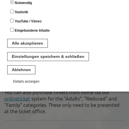
Notwendig
severely disabled people,
pensioners
Statistik
YouTube / Vimeo
Family
14 €
2 adults plus their own
children up to 16 years
Eingebundene Inhalte
School classes
3 €
per student
Alle akzeptieren
Groups of 15
4 €
per person
Einstellungen speichern & schließen
people or more
Ablehnen
Entry to the Roman Park is possible at any time and
free of charge.
Details anzeigen
You can also purchase tickets from home via our
Notwendig
onlineticket
system for the "Adults", "Reduced" and
Diese Cookies sind für den Betrieb der Seite unbedingt notwendig.
"Family" categories. These only need to be presented
Hierbei werden keinerlei personenbezogenen Daten gespeichert.
at the ticket office.
Lediglich eine anonyme Session-ID wird hinterlegt.
Statistik