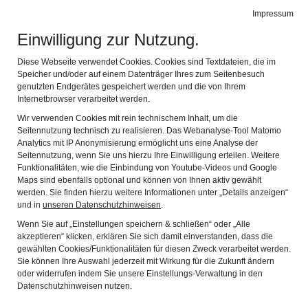
Impressum
de
en
fr
it
Leichte Sprache
Gebärdensprache
Einwilligung zur Nutzung.
Limeseum
Navig
Diese Webseite verwendet Cookies. Cookies sind Textdateien, die im
Ruffenhofen
Speicher und/oder auf einem Datenträger Ihres zum Seitenbesuch
genutzten Endgerätes gespeichert werden und die von Ihrem
Internetbrowser verarbeitet werden.
REGARDEZ LE MUSÉE - EXPOSITION
Wir verwenden Cookies mit rein technischem Inhalt, um die
PERMANENTE
Seitennutzung technisch zu realisieren. Das Webanalyse-Tool Matomo
Analytics mit IP Anonymisierung ermöglicht uns eine Analyse der
Seitennutzung, wenn Sie uns hierzu Ihre Einwilligung erteilen. Weitere
Funktionalitäten, wie die Einbindung von Youtube-Videos und Google
Ici, vous obtenez un petit aperçu de l'intérieur du
Maps sind ebenfalls optional und können von Ihnen aktiv gewählt
LIMESEUM et de ses salles d'exposition.
werden. Sie finden hierzu weitere Informationen unter „Details anzeigen“
und in
unseren Datenschutzhinweisen
.
Zurück
Weit
Wenn Sie auf „Einstellungen speichern & schließen“ oder „Alle
akzeptieren“ klicken, erklären Sie sich damit einverstanden, dass die
gewählten Cookies/Funktionalitäten für diesen Zweck verarbeitet werden.
Sie können Ihre Auswahl jederzeit mit Wirkung für die Zukunft ändern
oder widerrufen indem Sie unsere Einstellungs-Verwaltung in den
Datenschutzhinweisen nutzen.